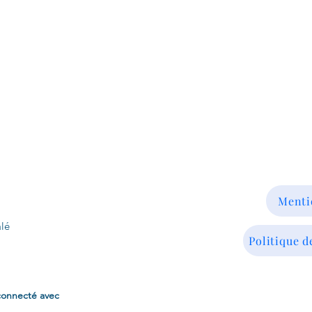
Menti
lé
Politique d
connecté avec