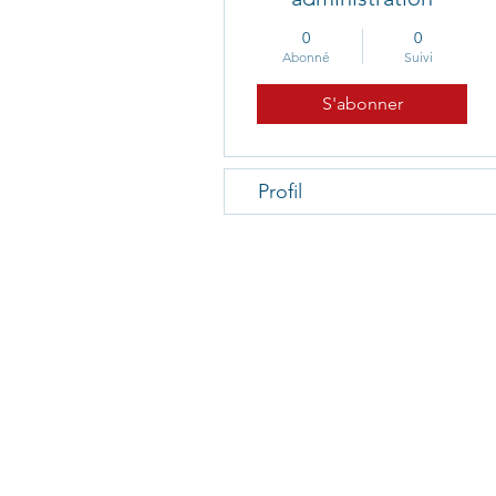
0
0
Abonné
Suivi
S'abonner
Profil