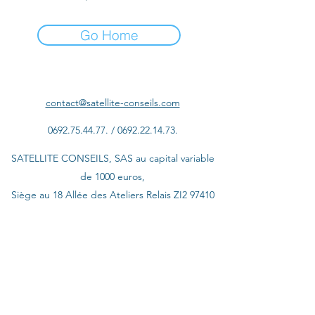
Go Home
contact@satellite-conseils.com
0692.75.44.77
. /
0692.22.14.73
.
SATELLITE CONSEILS, SAS au capital variable
de 1000 euros,
Siège au 18 Allée des Ateliers Relais ZI2 97410
Saint-Pierre
et annexe à La SEMIR, 04 Rue Franck Camille
Cadet 97427 Etang-Salé
913160313
RCS de Saint-Pierre / TVA intracom :
FR64913160313