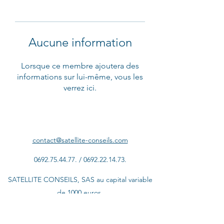
Aucune information
Lorsque ce membre ajoutera des
informations sur lui-même, vous les
verrez ici.
contact@satellite-conseils.com
0692.75.44.77
. /
0692.22.14.73
.
SATELLITE CONSEILS, SAS au capital variable
de 1000 euros,
Siège au 18 Allée des Ateliers Relais ZI2 97410
Saint-Pierre